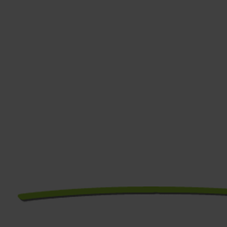
einer Ära –
eine Chance
für dich