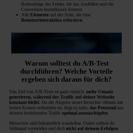
Reihenfolge der Felder, die das Ausfüllen und die
Conversion beeinflussen können
Alle
Elemente
auf der Seite, die eine
Benutzerinteraktion erfordern
Jetzt kostenlosen Analytics Check sichern!
Einfach Ansprechpartner und URL hier einsenden
Jetzt kostenlosen Analytics Check sichern
Warum solltest du A/B-Test
durchführen? Welche Vorteile
ergeben sich daraus für dich?
Das Ziel von A/B-Tests ist ganz einfach:
mehr Umsatz
generieren, während der Traffic auf deiner Webseite
konstant bleibt
. Da die Akquise neuer Besucher oftmals mit
hohen Kosten verbunden ist, liegt es nahe,
das Potenzial
aus
deinem bestehenden Traffic
optimal auszuschöpfen
.
Menschen sind bekanntlich wandelbar. Daher solltest du
Stillstand vermeiden und dich
nicht auf deinem Erfolgen