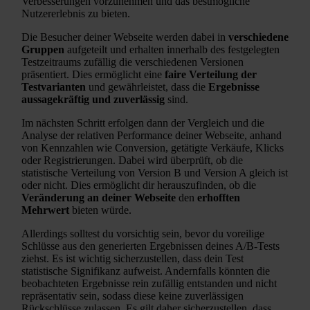
Verbesserungen vorzunehmen und das bestmögliche
Nutzererlebnis zu bieten.
Die Besucher deiner Webseite werden dabei in
verschiedene
Gruppen
aufgeteilt und erhalten innerhalb des festgelegten
Testzeitraums zufällig die verschiedenen Versionen
präsentiert. Dies ermöglicht eine
faire Verteilung der
Testvarianten
und gewährleistet, dass die
Ergebnisse
aussagekräftig und zuverlässig
sind.
Im nächsten Schritt erfolgen dann der Vergleich und die
Analyse der relativen Performance deiner Webseite, anhand
von Kennzahlen wie Conversion, getätigte Verkäufe, Klicks
oder Registrierungen. Dabei wird überprüft, ob die
statistische Verteilung von Version B und Version A gleich ist
oder nicht. Dies ermöglicht dir herauszufinden, ob die
Veränderung an deiner Webseite
den
erhofften
Mehrwert
bieten würde.
Allerdings solltest du vorsichtig sein, bevor du voreilige
Schlüsse aus den generierten Ergebnissen deines A/B-Tests
ziehst. Es ist wichtig sicherzustellen, dass dein Test
statistische Signifikanz aufweist. Andernfalls könnten die
beobachteten Ergebnisse rein zufällig entstanden und nicht
repräsentativ sein, sodass diese keine zuverlässigen
Rückschlüsse zulassen. Es gilt daher sicherzustellen, dass