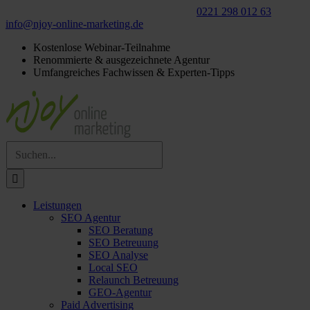
Für ein
kostenloses
Beratungsgespräch:
0221 298 012 63
info@njoy‑online‑marketing.de
Kostenlose Webinar-Teilnahme
Renommierte & ausgezeichnete Agentur
Umfangreiches Fachwissen & Experten-Tipps
Suche
nach:
Leistungen
SEO Agentur
SEO Beratung
SEO Betreuung
SEO Analyse
Local SEO
Relaunch Betreuung
GEO-Agentur
Paid Advertising