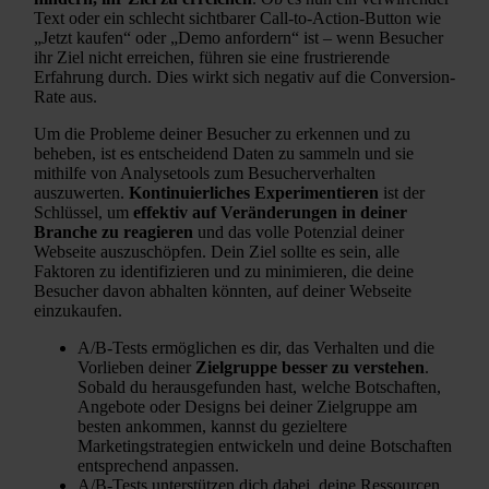
Text oder ein schlecht sichtbarer Call-to-Action-Button wie
„Jetzt kaufen“ oder „Demo anfordern“ ist – wenn Besucher
ihr Ziel nicht erreichen, führen sie eine frustrierende
Erfahrung durch. Dies wirkt sich negativ auf die Conversion-
Rate aus.
Um die Probleme deiner Besucher zu erkennen und zu
beheben, ist es entscheidend Daten zu sammeln und sie
mithilfe von Analysetools zum Besucherverhalten
auszuwerten.
Kontinuierliches Experimentieren
ist der
Schlüssel, um
effektiv auf Veränderungen in deiner
Branche zu reagieren
und das volle Potenzial deiner
Webseite auszuschöpfen. Dein Ziel sollte es sein, alle
Faktoren zu identifizieren und zu minimieren, die deine
Besucher davon abhalten könnten, auf deiner Webseite
einzukaufen.
A/B-Tests ermöglichen es dir, das Verhalten und die
Vorlieben deiner
Zielgruppe besser zu verstehen
.
Sobald du herausgefunden hast, welche Botschaften,
Angebote oder Designs bei deiner Zielgruppe am
besten ankommen, kannst du gezieltere
Marketingstrategien entwickeln und deine Botschaften
entsprechend anpassen.
A/B-Tests unterstützen dich dabei, deine Ressourcen