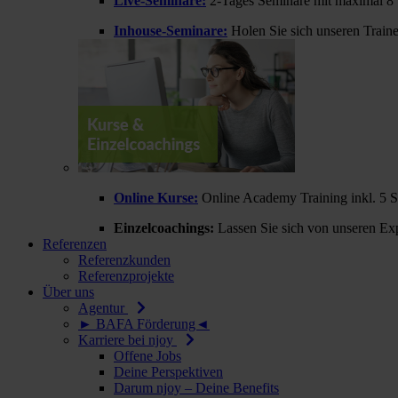
Live-Seminare:
2-Tages Seminare mit maximal 8 
Inhouse-Seminare:
Holen Sie sich unseren Train
Online Kurse:
Online Academy Training inkl. 5 
Einzelcoachings:
Lassen Sie sich von unseren Exp
Referenzen
Referenzkunden
Referenzprojekte
Über uns
Agentur
► BAFA Förderung◄
Karriere bei njoy
Offene Jobs
Deine Perspektiven
Darum njoy – Deine Benefits