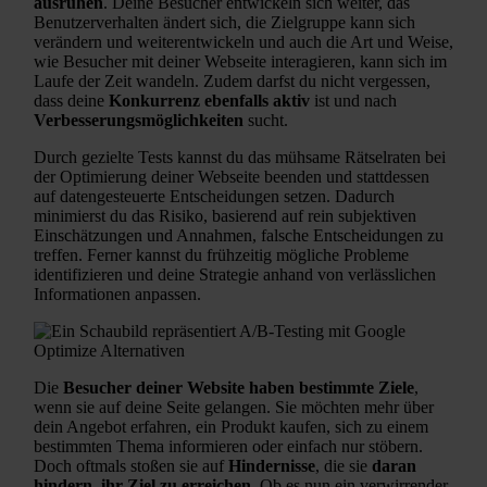
ausruhen
. Deine Besucher entwickeln sich weiter, das
Benutzerverhalten ändert sich, die Zielgruppe kann sich
verändern und weiterentwickeln und auch die Art und Weise,
wie Besucher mit deiner Webseite interagieren, kann sich im
Laufe der Zeit wandeln. Zudem darfst du nicht vergessen,
dass deine
Konkurrenz ebenfalls aktiv
ist und nach
Verbesserungsmöglichkeiten
sucht.
Durch gezielte Tests kannst du das mühsame Rätselraten bei
der Optimierung deiner Webseite beenden und stattdessen
auf datengesteuerte Entscheidungen setzen. Dadurch
minimierst du das Risiko, basierend auf rein subjektiven
Einschätzungen und Annahmen, falsche Entscheidungen zu
treffen. Ferner kannst du frühzeitig mögliche Probleme
identifizieren und deine Strategie anhand von verlässlichen
Informationen anpassen.
Die
Besucher deiner Website haben bestimmte Ziele
,
wenn sie auf deine Seite gelangen. Sie möchten mehr über
dein Angebot erfahren, ein Produkt kaufen, sich zu einem
bestimmten Thema informieren oder einfach nur stöbern.
Doch oftmals stoßen sie auf
Hindernisse
, die sie
daran
hindern, ihr Ziel zu erreichen
. Ob es nun ein verwirrender