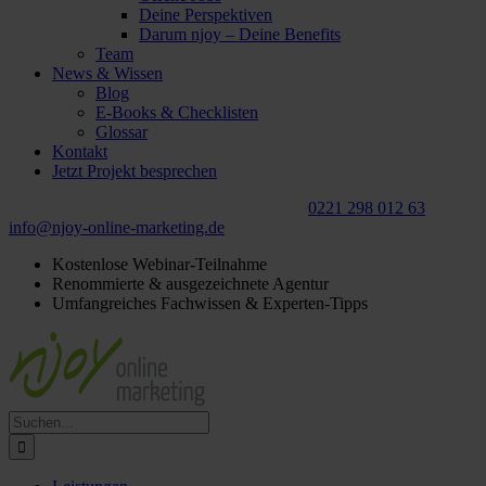
Deine Perspektiven
Darum njoy – Deine Benefits
Team
News & Wissen
Blog
E-Books & Checklisten
Glossar
Kontakt
Jetzt Projekt besprechen
Für ein
kostenloses
Beratungsgespräch:
0221 298 012 63
info@njoy‑online‑marketing.de
Kostenlose Webinar-Teilnahme
Renommierte & ausgezeichnete Agentur
Umfangreiches Fachwissen & Experten-Tipps
Suche
nach: