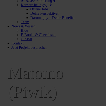
► BAFA Förderung◄
Karriere bei njoy
Offene Jobs
Deine Perspektiven
Darum njoy – Deine Benefits
Team
News & Wissen
Blog
E-Books & Checklisten
Glossar
Kontakt
Jetzt Projekt besprechen
Matomo
(Piwik)