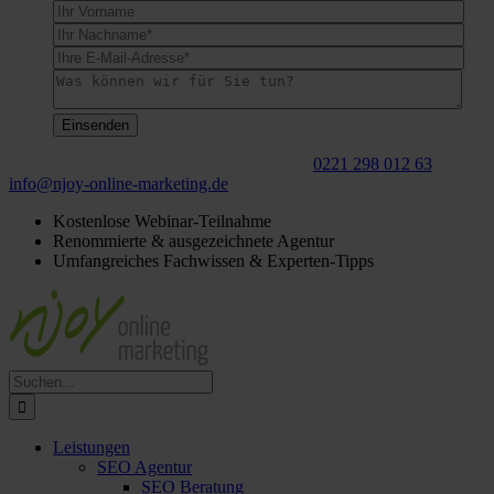
Für ein
kostenloses
Beratungsgespräch:
0221 298 012 63
info@njoy‑online‑marketing.de
Kostenlose Webinar-Teilnahme
Renommierte & ausgezeichnete Agentur
Umfangreiches Fachwissen & Experten-Tipps
Suche
nach:
Leistungen
SEO Agentur
SEO Beratung