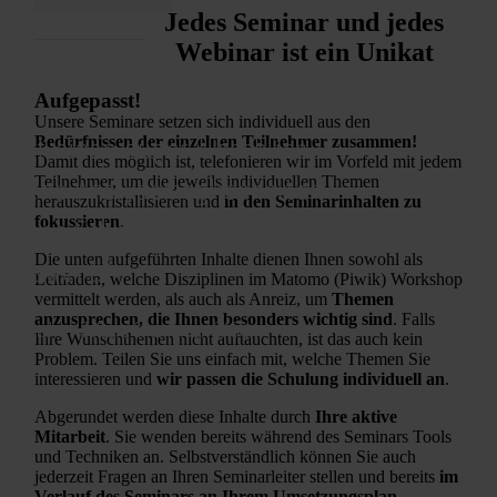
Jedes Seminar und jedes
Webinar ist ein Unikat
Aufgepasst!
Unsere Seminare setzen sich individuell aus den
Bedürfnissen der einzelnen Teilnehmer zusammen!
 hat einen super Überblick
Damit dies möglich ist, telefonieren wir im Vorfeld mit jedem
Teilnehmer, um die jeweils individuellen Themen
iedene Analysemöglichkeiten
herauszukristallisieren und
in den Seminarinhalten zu
fokussieren
.
klichen Schwerpunkte gegeben.
Die unten aufgeführten Inhalte dienen Ihnen sowohl als
lenswert.“
Leitfaden, welche Disziplinen im Matomo (Piwik) Workshop
vermittelt werden, als auch als Anreiz, um
Themen
anzusprechen, die Ihnen besonders wichtig sind
. Falls
n Galonska - Culture Chameleon SASU
Ihre Wunschthemen nicht auftauchten, ist das auch kein
Problem. Teilen Sie uns einfach mit, welche Themen Sie
interessieren und
wir passen die Schulung individuell an
.
Abgerundet werden diese Inhalte durch
Ihre aktive
Mitarbeit
. Sie wenden bereits während des Seminars Tools
und Techniken an. Selbstverständlich können Sie auch
jederzeit Fragen an Ihren Seminarleiter stellen und bereits
im
Verlauf des Seminars an Ihrem Umsetzungsplan