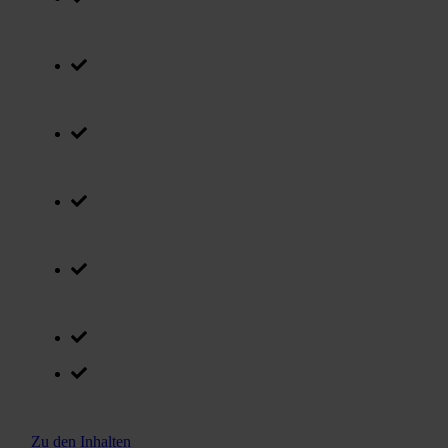
Persönliches Vorgespräch
Top-Garantien
Max. 8 Teilnehmer
Inklusive Zertifikat
Expertise aus der Praxis
Lust auf mehr Vorteile?
1 Std. kostenlose Experten-Beratung
Zu den Inhalten