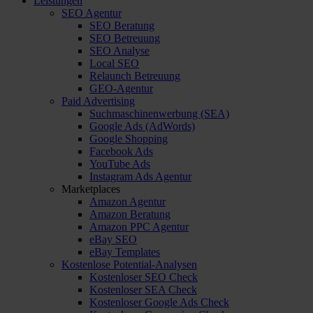
Leistungen
SEO Agentur
SEO Beratung
SEO Betreuung
SEO Analyse
Local SEO
Relaunch Betreuung
GEO-Agentur
Paid Advertising
Suchmaschinenwerbung (SEA)
Google Ads (AdWords)
Google Shopping
Facebook Ads
YouTube Ads
Instagram Ads Agentur
Marketplaces
Amazon Agentur
Amazon Beratung
Amazon PPC Agentur
eBay SEO
eBay Templates
Kostenlose Potential-Analysen
Kostenloser SEO Check
Kostenloser SEA Check
Kostenloser Google Ads Check