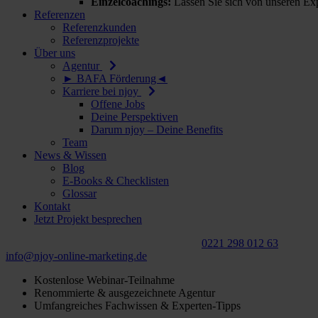
Einzelcoachings:
Lassen Sie sich von unseren Exp
Referenzen
Referenzkunden
Referenzprojekte
Über uns
Agentur
► BAFA Förderung◄
Karriere bei njoy
Offene Jobs
Deine Perspektiven
Darum njoy – Deine Benefits
Team
News & Wissen
Blog
E-Books & Checklisten
Glossar
Kontakt
Jetzt Projekt besprechen
Für ein
kostenloses
Beratungsgespräch:
0221 298 012 63
info@njoy‑online‑marketing.de
Kostenlose Webinar-Teilnahme
Renommierte & ausgezeichnete Agentur
Umfangreiches Fachwissen & Experten-Tipps