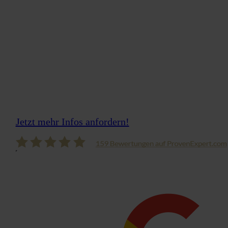
aus der Praxis, Übungen,
Tools + 5 Stunden
individuelle Experten-
Beratung – das gibt’s nur
bei uns!
Jetzt mehr Infos anfordern!