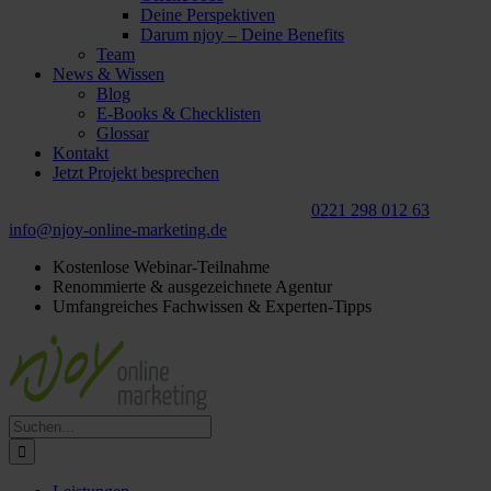
Deine Perspektiven
Darum njoy – Deine Benefits
Team
News & Wissen
Blog
E-Books & Checklisten
Glossar
Kontakt
Jetzt Projekt besprechen
Für ein
kostenloses
Beratungsgespräch:
0221 298 012 63
info@njoy‑online‑marketing.de
Kostenlose Webinar-Teilnahme
Renommierte & ausgezeichnete Agentur
Umfangreiches Fachwissen & Experten-Tipps
Suche
nach: