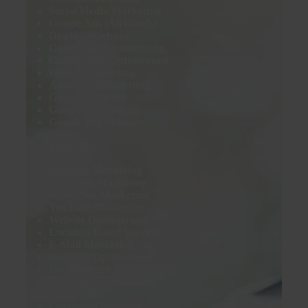
Social Media Marketing
Google Ads (AdWords)
Display Werbung
Conversion Optimierung
Online Shop Optimierung
eBay Optimierung
Amazon Optimierung
Google Analytics
Google Data Studio
Google Tag Manager
Piwik
Piwik Pro
Inbound Marketing
Facebook Marketing
Instagram Marketing
YouTube Marketing
Website Optimierung
Location Based Services
E-Mail Marketing
Usability Optimierung
E-Commerce
Marketing Automation
Online PR
Corporate Blogging