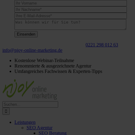
Für ein
kostenloses
Beratungsgespräch:
0221 298 012 63
info@njoy‑online‑marketing.de
Kostenlose Webinar-Teilnahme
Renommierte & ausgezeichnete Agentur
Umfangreiches Fachwissen & Experten-Tipps
Suche
nach:
Leistungen
SEO Agentur
SEO Beratung