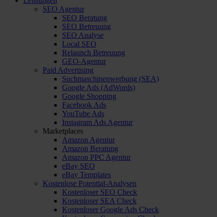
Leistungen
SEO Agentur
SEO Beratung
SEO Betreuung
SEO Analyse
Local SEO
Relaunch Betreuung
GEO-Agentur
Paid Advertising
Suchmaschinenwerbung (SEA)
Google Ads (AdWords)
Google Shopping
Facebook Ads
YouTube Ads
Instagram Ads Agentur
Marketplaces
Amazon Agentur
Amazon Beratung
Amazon PPC Agentur
eBay SEO
eBay Templates
Kostenlose Potential-Analysen
Kostenloser SEO Check
Kostenloser SEA Check
Kostenloser Google Ads Check