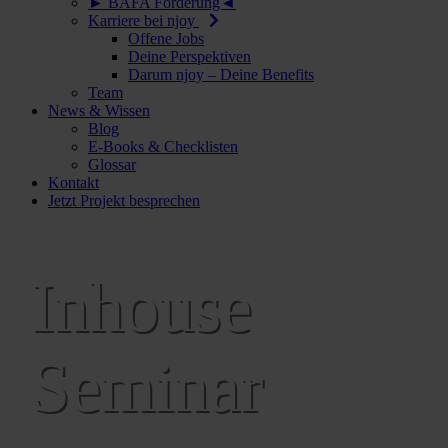
► BAFA Förderung◄
Karriere bei njoy
Offene Jobs
Deine Perspektiven
Darum njoy – Deine Benefits
Team
News & Wissen
Blog
E-Books & Checklisten
Glossar
Kontakt
Jetzt Projekt besprechen
Inhouse
Seminar