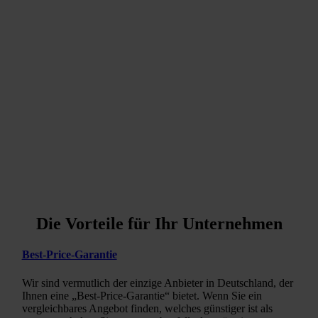
Sie eine ganz individuelle Kombination aus
unterschiedlichen Themen wünschen
Sie und die Teilnehmer ganz konkrete Wünsche und
individuelle Anforderungen haben
Sie mehrere Mitarbeiter mit gleichem Schulungsbedarf haben
keine unternehmensfremden Personen teilnehmen sollen
(Betriebsgeheimnisse)
Sie das Maximum an Flexibilität wünschen
Sie ganze Teams gemeinsam schulen möchten
Ihr Unternehmen, Ihre Zielgruppen und Mitbewerber im
Fokus der Schulung stehen sollen
viele branchenspezifische Besonderheiten zu berücksichtigen
sind
Oder zusammengefasst:
Wenn Sie eine maßgeschneiderte
Lösung für Ihren internen Weiterbildungsbedarf suchen!
Die Vorteile für Ihr Unternehmen
Best-Price-Garantie
Wir sind vermutlich der einzige Anbieter in Deutschland, der
Ihnen eine „Best-Price-Garantie“ bietet. Wenn Sie ein
vergleichbares Angebot finden, welches günstiger ist als