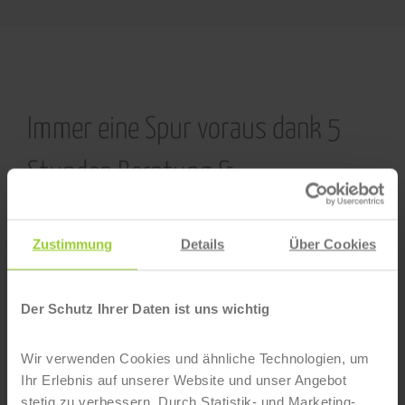
Immer eine Spur voraus dank 5
Stunden Beratung &
Unterstützung
Zustimmung
Details
Über Cookies
Individuell und genau auf Ihr Projekt ausgerichtet –
Der Schutz Ihrer Daten ist uns wichtig
dieses Versprechen können wir Ihnen dank der
Begleitung Ihres Lernerfolgs durch einen unserer
Wir verwenden Cookies und ähnliche Technologien, um
Google Analytics 4 (GA4) Experten geben – und das
Ihr Erlebnis auf unserer Website und unser Angebot
ganze 5 Stunden lang. Dabei gilt: Inklusive, direkt,
stetig zu verbessern. Durch Statistik- und Marketing-