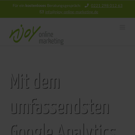
kostenloses
Für ein
Beratungsgespräch:
0221 298 012 63
info@njoy‑online‑marketing.de
Mit dem
umfassendsten
Google Analytics