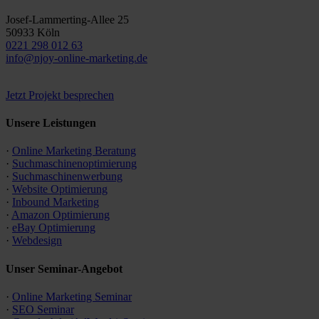
Josef-Lammerting-Allee 25
50933 Köln
0221 298 012 63
info@njoy-online-marketing.de
Jetzt Projekt besprechen
Unsere Leistungen
·
Online Marketing Beratung
·
Suchmaschinen­optimierung
·
Suchmaschinen­werbung
·
Website Optimierung
·
Inbound Marketing
·
Amazon Optimierung
·
eBay Optimierung
·
Webdesign
Unser Seminar-Angebot
·
Online Marketing Seminar
·
SEO Seminar