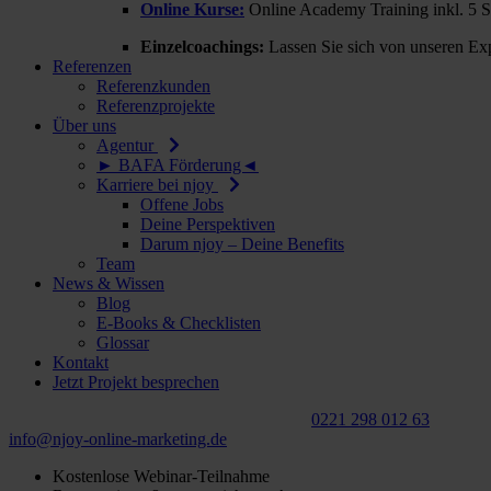
Online Kurse:
Online Academy Training inkl. 5 
Einzelcoachings:
Lassen Sie sich von unseren Exp
Referenzen
Referenzkunden
Referenzprojekte
Über uns
Agentur
► BAFA Förderung◄
Karriere bei njoy
Offene Jobs
Deine Perspektiven
Darum njoy – Deine Benefits
Team
News & Wissen
Blog
E-Books & Checklisten
Glossar
Kontakt
Jetzt Projekt besprechen
Für ein
kostenloses
Beratungsgespräch:
0221 298 012 63
info@njoy‑online‑marketing.de
Kostenlose Webinar-Teilnahme