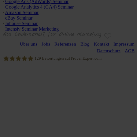
·
Google Ads (AdWords) Seminar
·
Google Analytics 4 (GA4) Seminar
·
Amazon Seminar
·
eBay Seminar
·
Inhouse Seminar
·
Intensiv Seminar Marketing
Über uns
Jobs
Referenzen
Blog
Kontakt
Impressum
Datenschutz
AGB
129
Bewertungen auf ProvenExpert.com
njoy online marketing GmbH