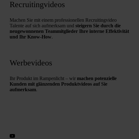
Recruitingvideos
Machen Sie mit einem professionellen Recruitingvideo
Talente auf sich aufmerksam und
steigern Sie durch die
neugewonnenen Teammitglieder Ihre interne Effektivität
und Ihr Know-How
.
Werbevideos
Ihr Produkt im Rampenlicht – wir
machen potenzielle
Kunden mit glänzenden Produktvideos auf Sie
aufmerksam
.
Videos schneiden lassen für Social
Media
Wir gestalten Ihre Videos zuverlässig, kreativ und innovativ