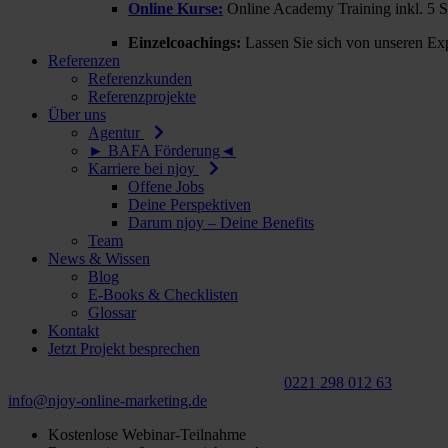
Online Kurse:
Online Academy Training inkl. 5 
Einzelcoachings:
Lassen Sie sich von unseren Exp
Referenzen
Referenzkunden
Referenzprojekte
Über uns
Agentur
► BAFA Förderung◄
Karriere bei njoy
Offene Jobs
Deine Perspektiven
Darum njoy – Deine Benefits
Team
News & Wissen
Blog
E-Books & Checklisten
Glossar
Kontakt
Jetzt Projekt besprechen
Für ein
kostenloses
Beratungsgespräch:
0221 298 012 63
info@njoy‑online‑marketing.de
Kostenlose Webinar-Teilnahme