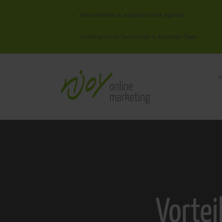
Renommierte & ausgezeichnete Agentur
Umfangreiches Fachwissen & Experten-Tipps
L
Vortei