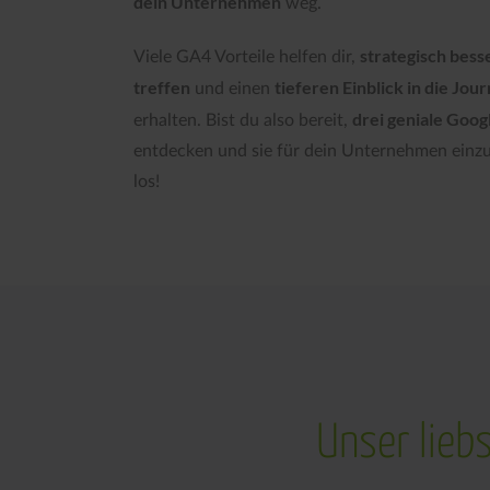
dein Unternehmen
weg.
strategisch bes
Viele GA4 Vorteile helfen dir,
treffen
tieferen Einblick in die Jou
und einen
drei geniale Googl
erhalten. Bist du also bereit,
entdecken und sie für dein Unternehmen einzu
los!
Unser liebs