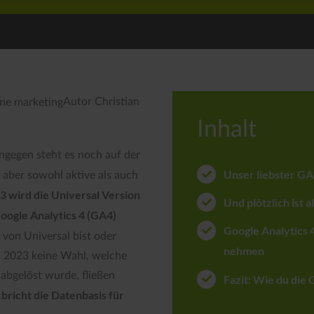
Autor Christian
Inhalt
ingegen steht es noch auf der
Unser liebster GA
t aber sowohl aktive als auch
23 wird die Universal Version
Und plötzlich ist a
oogle Analytics 4 (GA4)
Google Analytics 4
 von Universal bist oder
nehmen
li 2023 keine Wahl, welche
abgelöst wurde, fließen
Fazit: Wie du die 
bricht die Datenbasis für
t