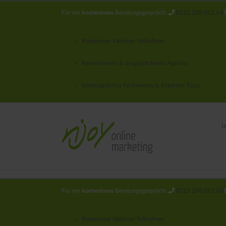
kostenloses
Für ein
Beratungsgespräch:
0221 298 012 63
Kostenlose Webinar-Teilnahme
Renommierte & ausgezeichnete Agentur
Umfangreiches Fachwissen & Experten-Tipps
L
kostenloses
Für ein
Beratungsgespräch:
0221 298 012 63
Kostenlose Webinar-Teilnahme