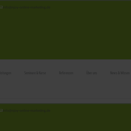
info@njoy‑online‑marketing.de
eistungen
Seminare & Kurse
Referenzen
Über uns
News & Wissen
info@njoy‑online‑marketing.de