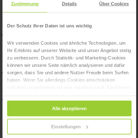
Individualität
einzubauen und fallen dem
Zustimmung
Details
Über Cookies
Nutzer dadurch besser auf.
Der Schutz Ihrer Daten ist uns wichtig
Flexible Landingpage-Auswahl
Wie auch bei anderen Kampagnen von
Wir verwenden Cookies und ähnliche Technologien, um
Google Ads, lässt sich für Brand-
Ihr Erlebnis auf unserer Website und unser Angebot stetig
Kampagnen eine bestimmte Seite
(Landingpage) flexibel einstellen, auf die
zu verbessern. Durch Statistik- und Marketing-Cookies
der User nach dem Klick gelangt.
können wir unsere Seite nämlich analysieren und dafür
sorgen, dass Sie und andere Nutzer Freude beim Surfen
Kommunikationssteuerung
Brand-Kampagnen dienen vereinzelt auch
haben. Wenn Sie allerdings Cookies einschränken
dazu, kurzfristige (Rabatt-)Aktionen zu
möchten, respektieren wir das natürlich auch. Sie können
kommunizieren.
nicht notwendigen Cookies mit dem Klick auf die
Zielgruppendefinition
Schaltfläche „Alle akzeptieren“ zustimmen oder per Klick
Über die Suchanfragen, die zum Klick auf
Alle akzeptieren
auf „Einstellungen“ einzelne Cookies oder alle Cookies
die Brand-Anzeigen führen, hast du die
Möglichkeit, nützliche Daten über deine
auswählen.
Kunden zu sammeln und deine
Einstellungen
zukünftigen Aktivitäten damit optimal auf
deine Zielgruppe abzustimmen.