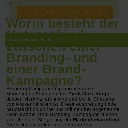
Glossar
Jetzt kostenlosen SEA Check sichern
Worin besteht der
Kontakt
Unterschied
Jetzt Projekt besprechen
zwischen einer
Branding- und
einer Brand-
Kampagne?
Branding-Kampagnen gehören zu den
Marketingmaßnahmen des
Push-Marketings
,
dessen Merkmal die aktive und breite Streuung
von Markeninhalten ist. Diese Ausbreitung findet
hauptsächlich online und offline über sogenannte
Push-Kanäle statt. Branding-Kampagnen dienen
vor allem der Steigerung der
Markenbekanntheit
.
Außerdem schaffen sie einen großen