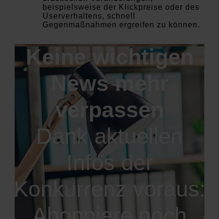
beispielsweise der Klickpreise oder des
Userverhaltens, schnell
Gegenmaßnahmen ergreifen zu können.
Keine wichtigen
News mehr
verpassen
Dank aktuellen
Infos der
Konkurrenz voraus:
Abonniere noch