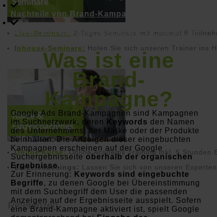
Nachteile von Brand-Kampagnen
Worauf bei der Implementierung zu achten ist
Live-Seminare:
2-Tages Seminare mit maximal 8 Teilne
Inhouse-Seminare:
Holen Sie sich unseren Trainer ins 
Was ist eine
Brand-
Kampagne?
Google Ads Brand-Kampagnen sind Kampagnen
im Suchnetzwerk, deren
Keywords
den Namen
des Unternehmens, der Marke oder der Produkte
beinhalten. Die Anzeigen dieser eingebuchten
Kampagnen erscheinen auf der Google
Online Kurse:
Online Academy Training inkl. 5 Stunden 
Suchergebnisseite
oberhalb der organischen
Ergebnisse
.
Einzelcoachings:
Lassen Sie sich von unseren Experten
Zur Erinnerung:
Keywords sind eingebuchte
Begriffe
, zu denen Google bei Übereinstimmung
mit dem Suchbegriff dem User die passenden
Anzeigen auf der Ergebnisseite ausspielt. Sofern
Referenzen
eine Brand-Kampagne aktiviert ist, spielt Google