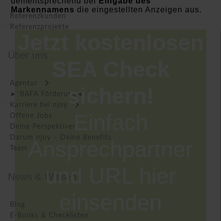
dementsprechend bei
Eingabe des
Markennamens
die eingestellten Anzeigen aus.
Referenzkunden
Referenzprojekte
Jetzt kostenlosen
Über uns
SEA Check
Agentur
sichern!
► BAFA Förderung◄
Karriere bei njoy
Einfach
Offene Jobs
Deine Perspektiven
Darum njoy – Deine Benefits
Ansprechpartner
Team
und URL hier
News & Wissen
einsenden
Blog
E-Books & Checklisten