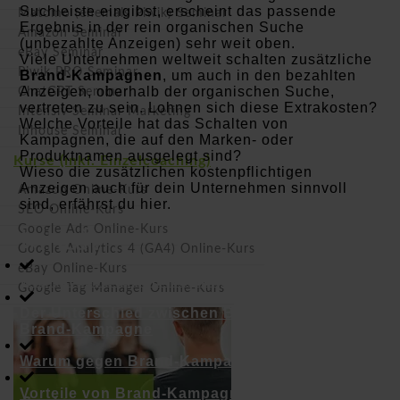
Suchleiste eingibst, erscheint das passende
Matomo (ehemals Piwik) Seminar
Ergebnis in der rein organischen Suche
Amazon Seminar
(unbezahlte Anzeigen) sehr weit oben.
eBay Seminar
Viele Unternehmen weltweit schalten zusätzliche
Piwik PRO Seminar
Brand-Kampagnen
, um auch in den bezahlten
Anzeigen, oberhalb der organischen Suche,
ChatGPT Seminar
vertreten zu sein. Lohnen sich diese Extrakosten?
Intensiv Seminar Marketing
Welche Vorteile hat das Schalten von
Inhouse Seminar
Kampagnen, die auf den Marken- oder
Produktnamen ausgelegt sind?
Kurse (inkl. Einzelcoaching)
Wieso die zusätzlichen kostenpflichtigen
Anzeigen auch für dein Unternehmen sinnvoll
Amazon Online-Kurs
sind, erfährst du hier.
SEO Online-Kurs
Inhalt
Google Ads Online-Kurs
Google Analytics 4 (GA4) Online-Kurs
eBay Online-Kurs
Was ist eine Brand-Kampagne?
Google Tag Manager Online-Kurs
Der Unterschied zwischen Branding- und
Brand-Kampagne
Warum gegen Brand-Kampagnen?
Vorteile von Brand-Kampagnen