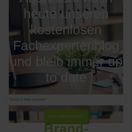
heute unseren
kostenlosen
Fachexpertenblog
und bleib immer up
to date
Brand-