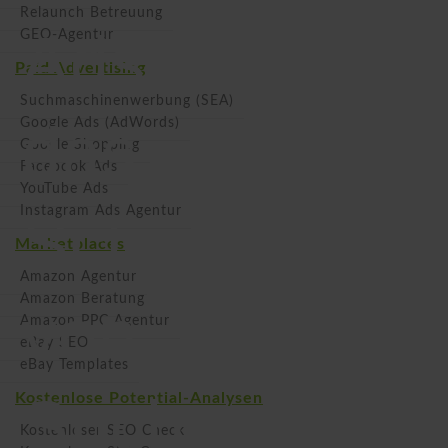
Relaunch Betreuung
Ads: Warum
GEO-Agentur
Paid Advertising
Suchmaschinenwerbung (SEA)
das
Google Ads (AdWords)
Google Shopping
Facebook Ads
YouTube Ads
Instagram Ads Agentur
Schalten
Marketplaces
Amazon Agentur
Amazon Beratung
von
Amazon PPC Agentur
eBay SEO
eBay Templates
Suchnetzwer
Kostenlose Potential-Analysen
Kostenloser SEO Check