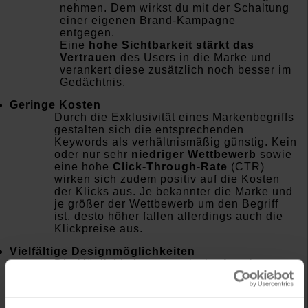
nehmen. Dem wirkst du mit der Schaltung
einer eigenen Brand-Kampagne
entgegen.
Eine
hohe Sichtbarkeit stärkt das
Vertrauen
des Users in die Marke und
verankert diese zusätzlich noch besser im
Gedächtnis.
Geringe Kosten
Durch die Exklusivität eines Markenbegriffs
gestalten sich die entsprechenden
Keywords als verhältnismäßig günstig. Kein
oder nur sehr
niedriger Wettbewerb
sowie
eine hohe
Click-Through-Rate
(CTR)
wirken sich zudem positiv auf die Kosten
der Klicks aus. Je bekannter die Marke und
je größer der Wettbewerb um den Begriff
ist, desto höher fallen allerdings auch die
Klickpreise aus.
Vielfältige Designmöglichkeiten
Die Möglichkeiten organische Anzeigen zu
gestalten sind begrenzt.
Suchnetzwerkkampagnen von Google Ads
bieten hingegen die Möglichkeit, mehr