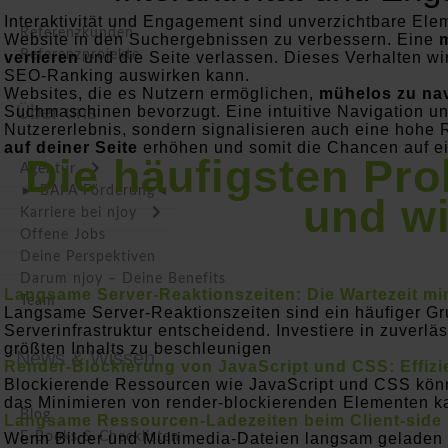
Interaktivität und Engagement sind unverzichtbare Elem
Referenzkunden
Website in den Suchergebnissen zu verbessern. Eine
m
Referenzprojekte
verlieren
und die Seite verlassen. Dieses Verhalten w
SEO-Ranking auswirken kann.
Websites, die es Nutzern ermöglichen,
mühelos zu nav
Über uns
Suchmaschinen bevorzugt. Eine intuitive Navigation und
Nutzererlebnis, sondern signalisieren auch eine hohe 
auf deiner Seite
erhöhen und somit die Chancen auf ei
Die häufigsten Pro
Agentur
► BAFA Förderung◄
und wi
Karriere bei njoy
Offene Jobs
Deine Perspektiven
Darum njoy – Deine Benefits
Langsame Server-Reaktionszeiten: Die Wartezeit mi
Team
Langsame Server-Reaktionszeiten sind ein häufiger Gru
Serverinfrastruktur entscheidend. Investiere in zuverl
größten Inhalts zu beschleunigen
News & Wissen
Render-Blockierung von JavaScript und CSS: Effizi
Blockierende Ressourcen wie JavaScript und CSS könne
das Minimieren von render-blockierenden Elementen kann
Blog
Langsame Ressourcen-Ladezeiten beim Client-side 
E-Books & Checklisten
Wenn Bilder und Multimedia-Dateien langsam geladen we