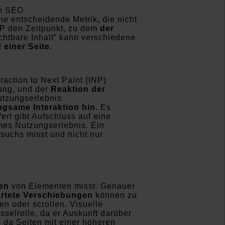
ne entscheidende Metrik, die nicht
LCP den Zeitpunkt, zu dem
der
ichtbare Inhalt“ kann verschiedene
 einer Seite.
raction to Next Paint (INP)
rung, und der
Reaktion der
utzungserlebnis
angsame Interaktion hin
. Es
ert gibt Aufschluss auf eine
hmes Nutzungserlebnis. Ein
suchs misst und nicht nur
en
von Elementen misst. Genauer
rtete Verschiebungen
können zu
n oder scrollen. Visuelle
sselrolle, da er Auskunft darüber
, da Seiten mit einer höheren