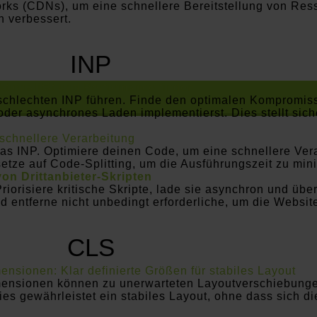
rks (CDNs), um eine schnellere Bereitstellung von Res
h verbessert.
INP
tionalität und Performance finden
chlechten INP führen. Finde den optimalen Kompromiss
der asynchrones Laden implementierst. Dies stellt sich
schnellere Verarbeitung
das INP. Optimiere deinen Code, um eine schnellere Vera
setze auf Code-Splitting, um die Ausführungszeit zu min
von Drittanbieter-Skripten
riorisiere kritische Skripte, lade sie asynchron und üb
nd entferne nicht unbedingt erforderliche, um die Websit
CLS
nsionen: Klar definierte Größen für stabiles Layout
mensionen können zu unerwarteten Layoutverschiebungen
ies gewährleistet ein stabiles Layout, ohne dass sich 