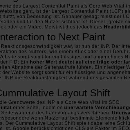
Websites geht, ist der Largest Contentful Paint (LCP) ei
net nutzt, von Bedeutung ist. Genauer gesagt misst der 
eladen und für den Nutzer sichtbar ist. Dieser „größte s
ck oder ein Video. Meist ist dies jedoch das
Headerbild
nteraction to Next Paint
Reaktionsgeschwindigkeit war, ist nun der INP. Der Inte
eraktion des Nutzers, wie einem Klick oder einer Berüh
 Website sorgt somit für ein flüssiges und angenehmes N
 der FID: Ein
hoher Wert deutet auf eine träge oder l
ellen Abnahme der Seitenaufrufe führen. Ein niedriger W
t der Website sorgt somit für ein flüssiges und angene
der INP die Reaktionsfähigkeit während des gesamten Be
ummulative Layout Shift
ilität
einer Seite, indem es
unerwartete Verschiebung
er Seite während des Ladevorgangs verschieben.
Unerwa
insbesondere wenn Nutzer auf bestimmte Elemente klicke
is. Der Cummulative Layout Shift spielt dabei eine Schlü
ite ist. Google berücksichtigt den CLS als Faktor im SEO