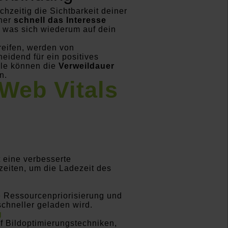
hzeitig die Sichtbarkeit deiner
cher
schnell das Interesse
, was sich wiederum auf dein
eifen, werden von
eidend für ein positives
ale können die
Verweildauer
n.
Web Vitals
 eine verbesserte
szeiten, um die Ladezeit des
e Ressourcenpriorisierung und
schneller geladen wird.
g
f Bildoptimierungstechniken,