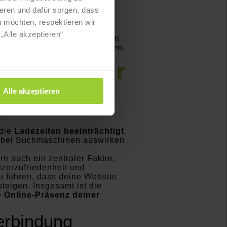
eren und dafür sorgen, dass
 möchten, respektieren wir
„Alle akzeptieren“
hiebung
multipliziert
wird. Ein
eraktion des Nutzers auftreten.
elevant für
Alle akzeptieren
n
 die
Ladezeiten beeinträchtigt
g bei Suchmaschinen auswirken
rn auch ein zentraler Faktor,
tzerzufriedenheit und
u führen, dass deine Website
teigen. Insgesamt ist die
ie
Online-Präsenz deiner
erbindung