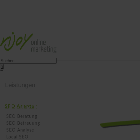
Suche
Core Web Vit
nach:
Leistungen
das für SEO?
SEO Agentur
SEO Beratung
SEO Betreuung
SEO Analyse
Local SEO