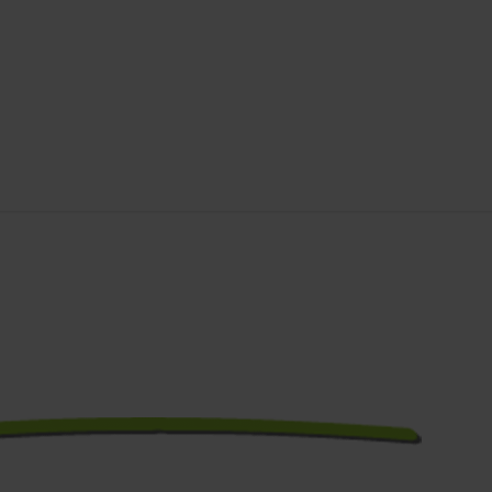
Für ein
kostenloses
Beratungsg
als – Was bed