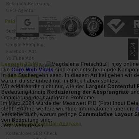
Relaunch Betreuung
GEO-Agentur
Paid Advertising
Suchmaschinenwerbung (SEA)
Google Ads (AdWords)
Google Shopping
Facebook Ads
YouTube Ads
Lesezeit 12 Min
|
Instagram Ads Agentur
Die
Core Web Vitals
sind eine entscheidende Kompone
in den Suchergebnissen. In diesem Artikel gehen wir det
Marketplaces
warum du sie unbedingt im Blick haben solltest.
Wir erklären dir nicht nur, wie der
Amazon Agentur
Largest Contentful 
Bedeutung für die
Reduzierung der Absprungrate
und
Amazon Beratung
Optimierung der häufigsten Probleme.
Amazon PPC Agentur
Im März 2024 wurde der Messwert FID (First Input Dela
eBay SEO
steht. Erfahre weitere wichtige Informationen über die
eBay Templates
Verstehe auch, warum geringe
Cummulative Layout Sh
von Bedeutung sind.
Kostenlose Potential-Analysen
Jetzt weiterlesen!
Kostenloser SEO Check
Inhalt