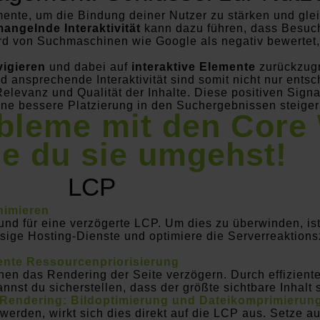
ente, um die Bindung deiner Nutzer zu stärken und gleic
angelnde Interaktivität
kann dazu führen, dass Besu
ird von Suchmaschinen wie Google als negativ bewertet
igieren
und dabei auf
interaktive Elemente
zurückzugr
 ansprechende Interaktivität sind somit nicht nur entsch
Relevanz und Qualität der Inhalte. Diese positiven Sign
ne bessere Platzierung in den Suchergebnissen steiger
bleme mit den Core 
e du sie umgehst!
LCP
nimieren
nd für eine verzögerte LCP. Um dies zu überwinden, ist
ässige Hosting-Dienste und optimiere die Serverreaktion
ente Ressourcenpriorisierung
n das Rendering der Seite verzögern. Durch effizient
st du sicherstellen, dass der größte sichtbare Inhalt 
Rendering: Bildoptimierung und Dateikomprimierun
rden, wirkt sich dies direkt auf die LCP aus. Setze au