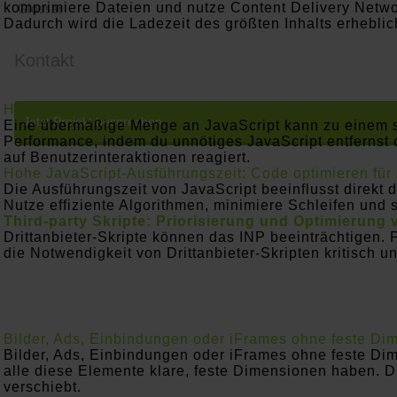
komprimiere Dateien und nutze Content Delivery Netwo
Glossar
Dadurch wird die Ladezeit des größten Inhalts erheblic
Kontakt
Hohe Anzahl an JavaScript: Kompromiss zwischen Funk
Jetzt Projekt besprechen
Eine übermäßige Menge an JavaScript kann zu einem s
Performance, indem du unnötiges JavaScript entfernst o
auf Benutzerinteraktionen reagiert.
Hohe JavaScript-Ausführungszeit: Code optimieren für 
Die Ausführungszeit von JavaScript beeinflusst direkt 
Nutze effiziente Algorithmen, minimiere Schleifen und 
Third-party Skripte: Priorisierung und Optimierung 
Drittanbieter-Skripte können das INP beeinträchtigen. P
die Notwendigkeit von Drittanbieter-Skripten kritisch u
Bilder, Ads, Einbindungen oder iFrames ohne feste Dime
Bilder, Ads, Einbindungen oder iFrames ohne feste Di
alle diese Elemente klare, feste Dimensionen haben. D
verschiebt.