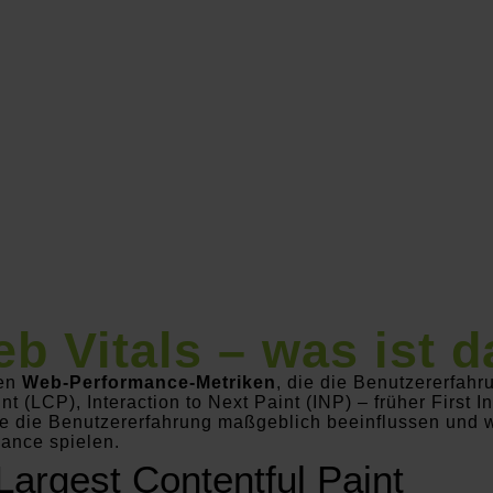
deine Website sind
nd wie du sie umgehst!
als helfen
b Vitals – was ist 
gen
Web-Performance-Metriken
, die die Benutzererfah
nt (LCP), Interaction to Next Paint (INP) – früher First 
sie die Benutzererfahrung maßgeblich beeinflussen und 
ance spielen.
Largest Contentful Paint