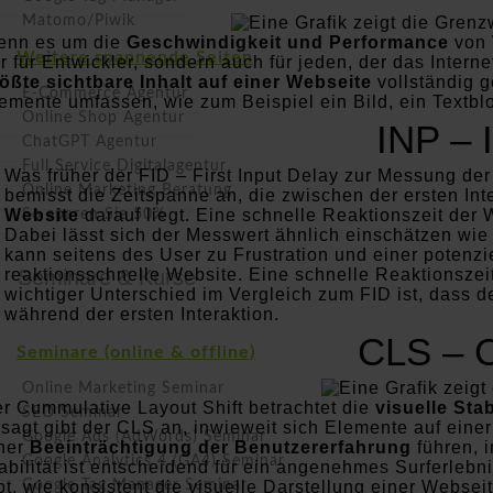
Matomo/Piwik
enn es um die
Geschwindigkeit und Performance
von 
Weitere spannende Seiten
r für Entwickler, sondern auch für jeden, der das Inter
ößte sichtbare Inhalt auf einer Webseite
vollständig g
E-Commerce Agentur
emente umfassen, wie zum Beispiel ein Bild, ein Textblo
Online Shop Agentur
INP – I
ChatGPT Agentur
Full Service Digitalagentur
Was früher der FID – First Input Delay zur Messung der 
Online Marketing Beratung
bemisst die Zeitspanne an, die zwischen der ersten Int
Website
darauf liegt. Eine schnelle Reaktionszeit der
So sparen Sie 50%
Dabei lässt sich der Messwert ähnlich einschätzen wie
kann seitens des User zu Frustration und einer potenzi
reaktionsschnelle Website. Eine schnelle Reaktionszei
Seminare & Kurse
wichtiger Unterschied im Vergleich zum FID ist, dass 
während der ersten Interaktion.
CLS – C
Seminare (online & offline)
Online Marketing Seminar
r Cummulative Layout Shift betrachtet die
visuelle Stab
SEO Seminar
sagt gibt der CLS an, inwieweit sich Elemente auf ein
Google Ads (AdWords) Seminar
ner
Beeinträchtigung der Benutzererfahrung
führen, 
Google Analytics 4 (GA4) Seminar
abilität ist entscheidend für ein angenehmes Surferlebn
bt, wie konsistent die visuelle Darstellung einer Webse
Google Tag Manager Seminar