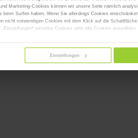
 und Marketing-Cookies können wir unsere Seite nämlich analysi
njoy‑online‑marketing.de
e beim Surfen haben. Wenn Sie allerdings Cookies einschränken
en nicht notwendigen Cookies mit dem Klick auf die Schaltfläche 
 „Einstellungen“ einzelne Cookies oder alle Cookies auswählen.
Einstellungen