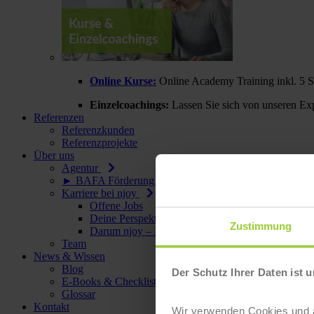
Online Kurse:
Online Academy Training inkl. 5 
Einzelcoachings:
Lassen Sie sich von unseren Exp
Referenzen
Referenzkunden
Referenzprojekte
Über uns
Agentur
► BAFA Förderung◄
Karriere bei njoy
Offene Jobs
Deine Perspektiven
Zustimmung
Darum njoy – Deine Benefits
Team
News & Wissen
Blog
Der Schutz Ihrer Daten ist u
E-Books & Checklisten
Glossar
Kontakt
Wir verwenden Cookies und äh