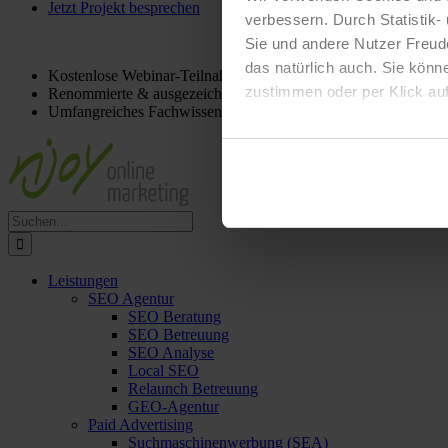
Jetzt Projekt besprechen
verbessern. Durch Statistik-
Für ein
kostenloses
Beratungsgespräch:
0221 298 012 63
info@
Sie und andere Nutzer Freud
das natürlich auch. Sie könn
Kostenlose Webinar-Teilnahme
zustimmen oder per Klick auf
Renommierte & ausgezeichnete Agentur
Umfangreiches Fachwissen & Experten-Tipps
Suche
nach:
Leistungen
SEO Agentur
SEO Beratung
SEO Betreuung
SEO Analyse
Local SEO
Relaunch Betreuung
GEO-Agentur
Paid Advertising
Suchmaschinenwerbung (SEA)