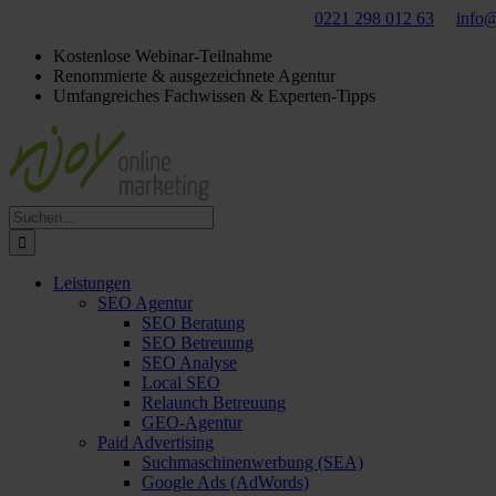
Für ein
kostenloses
Beratungsgespräch:
0221 298 012 63
info@
Kostenlose Webinar-Teilnahme
Renommierte & ausgezeichnete Agentur
Umfangreiches Fachwissen & Experten-Tipps
Suche
nach:
Leistungen
SEO Agentur
SEO Beratung
SEO Betreuung
SEO Analyse
Local SEO
Relaunch Betreuung
GEO-Agentur
Paid Advertising
Suchmaschinenwerbung (SEA)
Google Ads (AdWords)