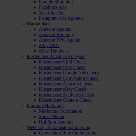
Google Shopping
Facebook Ads
YouTube Ads
Instagram Ads Agentur
Marketplaces
Amazon Agentur
Amazon Beratung
Amazon PPC Agentur
eBay SEO
eBay Templates
Kostenlose Potential-Analysen
Kostenloser SEO Check
Kostenloser SEA Check
Kostenloser Google Ads Check
Kostenloser Conversion Check
Kostenloser Amazon Check
Kostenloser eBay Check
Kostenloser Analytics Check
Kostenloser Content Check
Inbound Marketing
Marketing Automation
Social Media
HubSpot Agentur
Webshop- & Websiteoptimierung
Conversion Rate Optimierung