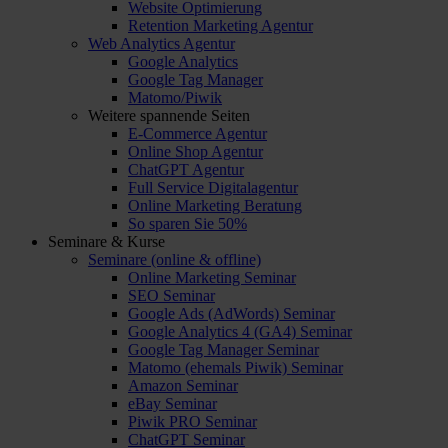
Website Optimierung
Retention Marketing Agentur
Web Analytics Agentur
Google Analytics
Google Tag Manager
Matomo/Piwik
Weitere spannende Seiten
E-Commerce Agentur
Online Shop Agentur
ChatGPT Agentur
Full Service Digitalagentur
Online Marketing Beratung
So sparen Sie 50%
Seminare & Kurse
Seminare (online & offline)
Online Marketing Seminar
SEO Seminar
Google Ads (AdWords) Seminar
Google Analytics 4 (GA4) Seminar
Google Tag Manager Seminar
Matomo (ehemals Piwik) Seminar
Amazon Seminar
eBay Seminar
Piwik PRO Seminar
ChatGPT Seminar