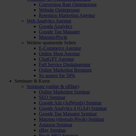
Conversion Rate Optimierung
Website Optimierung
Retention Marketing Agentur
Web Analytics Agentur
Google Analytics
Google Tag Manager
Matomo/Piwik
Weitere spannende Seiten
E-Commerce Agentur
Online Shop Agentur
ChatGPT Agentur
Full Service Digitalagentur
Online Marketing Beratung
So sparen Sie 50%
Seminare & Kurse
Seminare (online & offline)
Online Marketing Seminar
SEO Seminar
Google Ads (AdWords) Seminar
Google Analytics 4 (GA4) Seminar
Google Tag Manager Seminar
Matomo (ehemals Piwik) Seminar
Amazon Seminar
eBay Seminar
Piwik PRO Seminar