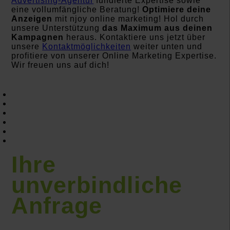
Advertising-Agentur
fundierte Expertise sowie
eine vollumfängliche Beratung!
Optimiere deine
Anzeigen
mit njoy online marketing! Hol durch
unsere Unterstützung
das Maximum aus deinen
Kampagnen
heraus. Kontaktiere uns jetzt über
unsere
Kontaktmöglichkeiten
weiter unten und
profitiere von unserer Online Marketing Expertise.
Wir freuen uns auf dich!
Inhaltsverzeichnis
Ziel der Ad Clicks
Beispiel für die Ad Click Rate
Funktionsweise
Einflussfaktoren auf die Ad Click Rate
Stellenwert im Online Marketing
Optimale Ansprache deiner Zielgruppe durch njoy
online marketing
Ihre
unverbindliche
Anfrage