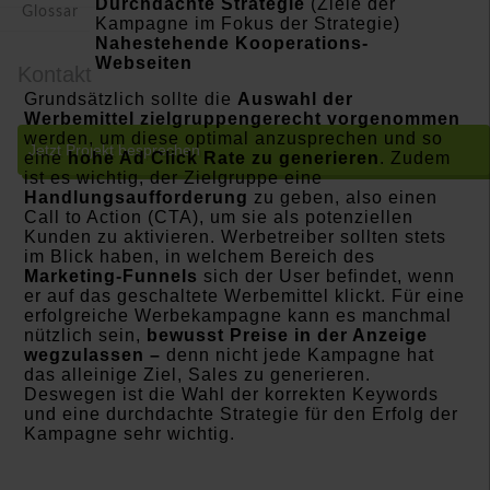
Durchdachte Strategie
(Ziele der
Glossar
Kampagne im Fokus der Strategie)
Nahestehende Kooperations-
Webseiten
Kontakt
Grundsätzlich sollte die
Auswahl der
Werbemittel zielgruppengerecht vorgenommen
werden, um diese optimal anzusprechen und so
Jetzt Projekt besprechen
eine
hohe Ad Click Rate zu generieren
. Zudem
ist es wichtig, der Zielgruppe eine
Handlungsaufforderung
zu geben, also einen
Call to Action (CTA), um sie als potenziellen
Kunden zu aktivieren. Werbetreiber sollten stets
im Blick haben, in welchem Bereich des
Marketing-Funnels
sich der User befindet, wenn
er auf das geschaltete Werbemittel klickt. Für eine
erfolgreiche Werbekampagne kann es manchmal
nützlich sein,
bewusst Preise in der Anzeige
wegzulassen –
denn nicht jede Kampagne hat
das alleinige Ziel, Sales zu generieren.
Deswegen ist die Wahl der korrekten Keywords
und eine durchdachte Strategie für den Erfolg der
Kampagne sehr wichtig.