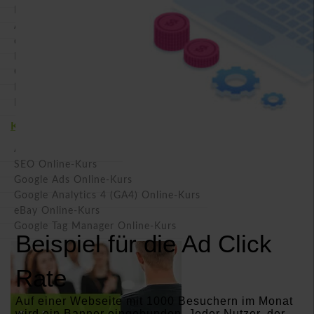
Matomo (ehemals Piwik) Seminar
Amazon Seminar
eBay Seminar
Piwik PRO Seminar
ChatGPT Seminar
Intensiv Seminar Marketing
Inhouse Seminar
Kurse (inkl. Einzelcoaching)
Amazon Online-Kurs
SEO Online-Kurs
Google Ads Online-Kurs
Google Analytics 4 (GA4) Online-Kurs
eBay Online-Kurs
Google Tag Manager Online-Kurs
Beispiel für die Ad Click
Rate
Auf einer Webseite mit 1000 Besuchern im Monat
wird ein Banner eingebunden. Jeder Nutzer, der