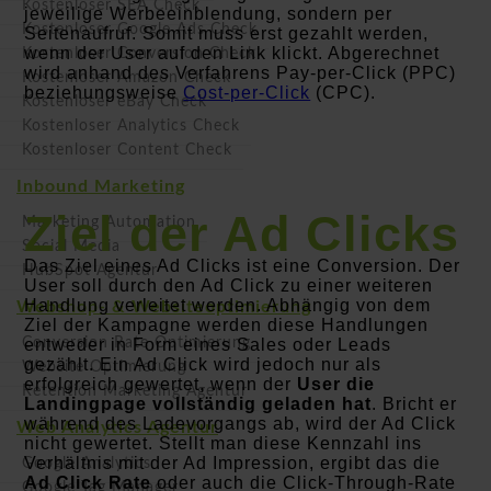
Kostenloser SEA Check
jeweilige Werbeeinblendung, sondern per
Kostenloser Google Ads Check
Seitenaufruf. Somit muss erst gezahlt werden,
wenn der User auf den Link klickt. Abgerechnet
Kostenloser Conversion Check
wird anhand des Verfahrens Pay-per-Click (PPC)
Kostenloser Amazon Check
beziehungsweise
Cost-per-Click
(CPC).
Kostenloser eBay Check
Kostenloser Analytics Check
Kostenloser Content Check
Inbound Marketing
Ziel der Ad Clicks
Marketing Automation
Social Media
Das Ziel eines Ad Clicks ist eine Conversion. Der
HubSpot Agentur
User soll durch den Ad Click zu einer weiteren
Handlung verleitet werden. Abhängig von dem
Webshop- & Websiteoptimierung
Ziel der Kampagne werden diese Handlungen
Conversion Rate Optimierung
entweder in Form eines Sales oder Leads
gezählt. Ein Ad Click wird jedoch nur als
Website Optimierung
erfolgreich gewertet, wenn der
User die
Retention Marketing Agentur
Landingpage vollständig geladen hat
. Bricht er
während des Ladevorgangs ab, wird der Ad Click
Web Analytics Agentur
nicht gewertet. Stellt man diese Kennzahl ins
Verhältnis mit der Ad Impression, ergibt das die
Google Analytics
Ad Click Rate
oder auch die Click-Through-Rate
Google Tag Manager