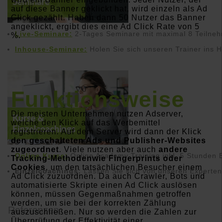
auf diese Banner geklickt hat, wird einzeln als Ad
Click gezählt. Haben dann 50 Nutzer das Banner
angeklickt, ergibt dies eine Ad Click Rate von 5
Live-Seminare:
2-Tages Seminare mit maximal 8 Teilne
%.
Inhouse-Seminare:
Holen Sie sich unseren Trainer ins 
Funktionsweise
Die meisten Unternehmen nutzen Adserver,
welche den Klick auf das Werbemittel
registrieren. Auf dem Server wird dann der Klick
den geschalteten Ads und Publisher-Websites
zugeordnet
. Viele nutzen aber auch
andere
Online Kurse:
Online Academy Training inkl. 5 Stunden 
Tracking-Methodenwie Fingerprints oder
Cookies
, um den tatsächlichen Besucher einem
Einzelcoachings:
Lassen Sie sich von unseren Experten
Ad Click zuzuordnen. Da auch Crawler, Bots und
automatisierte Skripte einen Ad Click auslösen
können, müssen Gegenmaßnahmen getroffen
werden, um sie bei der korrekten Zählung
Referenzen
auszuschließen. Nur so werden die Zahlen zur
Überprüfung der Effektivität einer