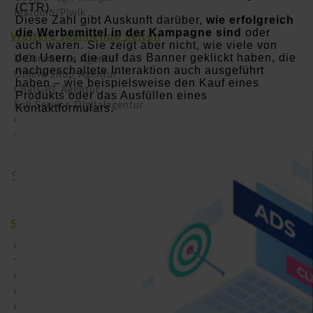
(CTR).
Matomo/Piwik
Diese Zahl gibt Auskunft darüber,
wie erfolgreich
die Werbemittel in der Kampagne sind
oder
Weitere spannende Seiten
auch waren. Sie zeigt aber nicht, wie viele von
den Usern, die auf das Banner geklickt haben, die
E-Commerce Agentur
nachgeschaltete Interaktion auch ausgeführt
Online Shop Agentur
haben – wie beispielsweise den Kauf eines
ChatGPT Agentur
Produkts oder das Ausfüllen eines
Full Service Digitalagentur
Kontaktformulars.
Online Marketing Beratung
So sparen Sie 50%
Seminare & Kurse
Seminare (online & offline)
Online Marketing Seminar
SEO Seminar
Google Ads (AdWords) Seminar
Google Analytics 4 (GA4) Seminar
Google Tag Manager Seminar