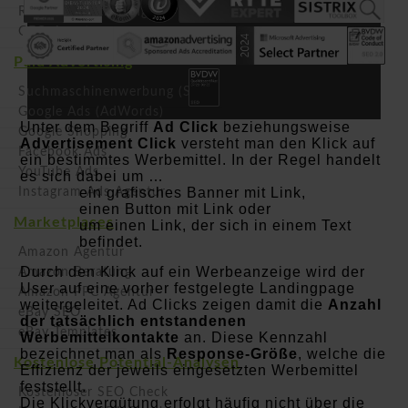
Relaunch Betreuung
GEO-Agentur
Paid Advertising
Suchmaschinenwerbung (SEA)
Google Ads (AdWords)
Unter dem Begriff
Ad Click
beziehungsweise
Google Shopping
Advertisement Click
versteht man den Klick auf
Facebook Ads
ein bestimmtes Werbemittel. In der Regel handelt
YouTube Ads
es sich dabei um …
ein grafisches Banner mit Link,
Instagram Ads Agentur
einen Button mit Link oder
Marketplaces
um einen Link, der sich in einem Text
befindet.
Amazon Agentur
Durch den Klick auf ein Werbeanzeige wird der
Amazon Beratung
User auf eine vorher festgelegte Landingpage
Amazon PPC Agentur
weitergeleitet. Ad Clicks zeigen damit die
Anzahl
eBay SEO
der tatsächlich entstandenen
eBay Templates
Werbemittelkontakte
an. Diese Kennzahl
bezeichnet man als
Response-Größe
, welche die
Kostenlose Potential-Analysen
Effizienz der jeweils eingesetzten Werbemittel
feststellt.
Kostenloser SEO Check
Die Klickvergütung erfolgt häufig nicht über die