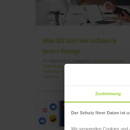
Bilder-SEO 2026: Dein Leitfaden für
bessere Rankings
29. Oktober 2025
|
Kategorien:
Content
,
Conversion
Optimierung
,
Online Marketing
,
SEA
,
SEO
,
Social
Media
,
Social Media Ads
,
Webdesign
|
Tags:
guerilla
marketing
Zustimmung
Der Schutz Ihrer Daten ist u
Wir verwenden Cookies und äh