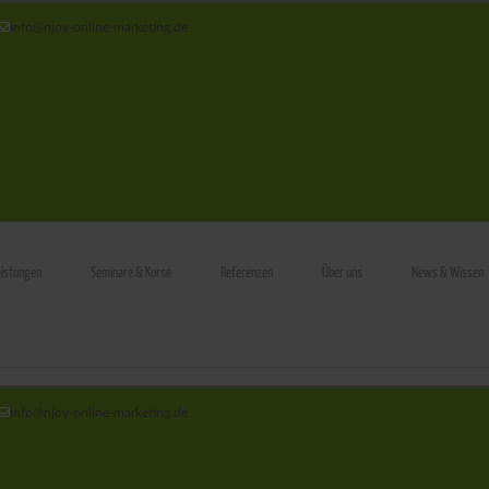
info@njoy‑online‑marketing.de
eistungen
Seminare & Kurse
Referenzen
Über uns
News & Wissen
info@njoy‑online‑marketing.de