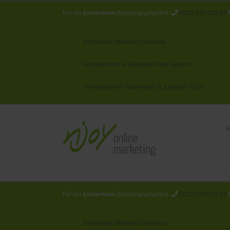
kostenloses
Für ein
Beratungsgespräch:
0221 298 012 63
Kostenlose Webinar-Teilnahme
Renommierte & ausgezeichnete Agentur
Umfangreiches Fachwissen & Experten-Tipps
L
kostenloses
Für ein
Beratungsgespräch:
0221 298 012 63
Kostenlose Webinar-Teilnahme