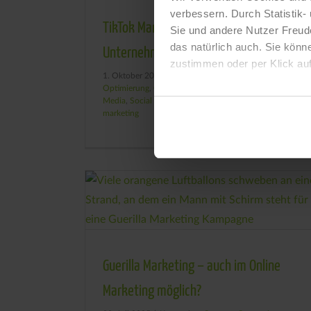
verbessern. Durch Statistik-
TikTok Marketing – Die neue Chance für
Sie und andere Nutzer Freud
das natürlich auch. Sie könn
Unternehmen
zustimmen oder per Klick auf
1. Oktober 2025
|
Kategorien:
Content
,
Conversion
Optimierung
,
Online Marketing
,
SEA
,
SEO
,
Social
Media
,
Social Media Ads
,
Webdesign
|
Tags:
guerilla
marketing
Guerilla Marketing – auch im Online
Marketing möglich?