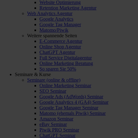
Website Optimierung
Retention Marketing Agentur
Web Analytics Agentur
Google Analytics
Google Tag Manager
Matomo/Piwik
Weitere spannende Seiten
E-Commerce Agentur
Online Shop Agentur
ChatGPT Agentur
Full Service Digitalagentur
Online Marketing Beratung
So sparen Sie 50%
Seminare & Kurse
Seminare (online & offline)
Online Marketing Seminar
SEO Seminar
Google Ads (AdWords) Seminar
Google Analytics 4 (GA4) Seminar
Google Tag Manager Seminar
Matomo (ehemals Piwik) Seminar
Amazon Seminar
eBay Seminar
Piwik PRO Seminar
ChatGPT Seminar