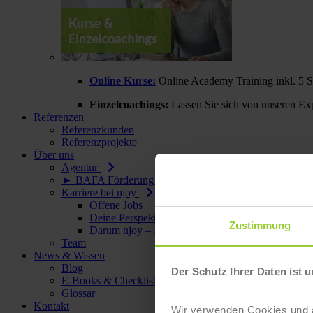
Online Kurse:
Online Academy Training inkl. 5 
Einzelcoachings:
Lassen Sie sich von unseren Exp
Referenzen
Referenzkunden
Referenzprojekte
Über uns
Agentur
► BAFA Förderung◄
Karriere bei njoy
Offene Jobs
Deine Perspektiven
Zustimmung
Darum njoy – Deine Benefits
Team
News & Wissen
Blog
Der Schutz Ihrer Daten ist u
E-Books & Checklisten
Glossar
Kontakt
Wir verwenden Cookies und äh