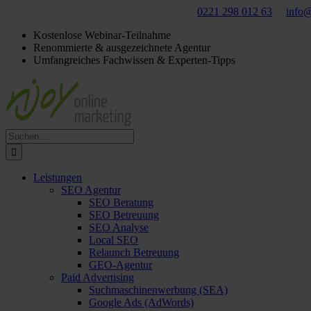
Für ein
kostenloses
Beratungsgespräch:
0221 298 012 63
info@
Kostenlose Webinar-Teilnahme
Renommierte & ausgezeichnete Agentur
Umfangreiches Fachwissen & Experten-Tipps
Suche
nach:
Leistungen
SEO Agentur
SEO Beratung
SEO Betreuung
SEO Analyse
Local SEO
Relaunch Betreuung
GEO-Agentur
Paid Advertising
Suchmaschinenwerbung (SEA)
Google Ads (AdWords)