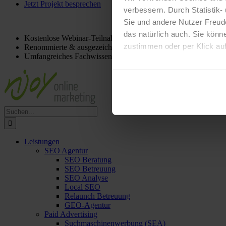
Jetzt Projekt besprechen
verbessern. Durch Statistik-
Für ein
kostenloses
Beratungsgespräch:
0221 298 012 63
info@
Sie und andere Nutzer Freud
das natürlich auch. Sie könn
Kostenlose Webinar-Teilnahme
zustimmen oder per Klick auf
Renommierte & ausgezeichnete Agentur
Umfangreiches Fachwissen & Experten-Tipps
Suche
nach:
Leistungen
SEO Agentur
SEO Beratung
SEO Betreuung
SEO Analyse
Local SEO
Relaunch Betreuung
GEO-Agentur
Paid Advertising
Suchmaschinenwerbung (SEA)