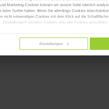
 und Marketing-Cookies können wir unsere Seite nämlich analysi
njoy‑online‑marketing.de
e beim Surfen haben. Wenn Sie allerdings Cookies einschränken
en nicht notwendigen Cookies mit dem Klick auf die Schaltfläche 
 „Einstellungen“ einzelne Cookies oder alle Cookies auswählen.
Einstellungen