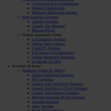
Conversion Rate Optimierung
Website Optimierung
Retention Marketing Agentur
Web Analytics Agentur
Google Analytics
Google Tag Manager
Matomo/Piwik
Weitere spannende Seiten
E-Commerce Agentur
Online Shop Agentur
ChatGPT Agentur
Full Service Digitalagentur
Online Marketing Beratung
So sparen Sie 50%
Seminare & Kurse
Seminare (online & offline)
Online Marketing Seminar
SEO Seminar
Google Ads (AdWords) Seminar
Google Analytics 4 (GA4) Seminar
Google Tag Manager Seminar
Matomo (ehemals Piwik) Seminar
Amazon Seminar
eBay Seminar
Piwik PRO Seminar