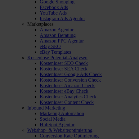
Google Shopping
Facebook Ads
YouTube Ads
Instagram Ads Agentur
Marketplaces
Amazon Agentur
Amazon Beratung
Amazon PPC Agentur
eBay SEO
eBay Templates
Kostenlose Potential-Analysen
Kostenloser SEO Check
Kostenloser SEA Check
Kostenloser Google Ads Check
Kostenloser Conversion Check
Kostenloser Amazon Check
Kostenloser eBay Check
Kostenloser Analytics Check
Kostenloser Content Check
Inbound Marketing
Marketing Automation
Social Media
HubSpot Agentur
Webshop- & Websiteoptimierung
Conversion Rate Optimierung