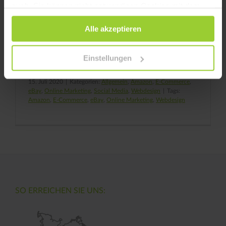
auch. Sie können nicht notwendigen Cookies mit dem
Klick auf die Schaltfläche „Alle akzeptieren“ zustimmen
Alle akzeptieren
oder per Klick auf „Einstellungen“ einzelne Cookies oder
alle Cookies auswählen.
Produktfotografie – Mit diesen Tipps und
Einstellungen
Tricks setzt du dein Produkt perfekt in Szene
15. Juli 2020
|
Kategorien:
Allgemein
,
Amazon
,
E-Commerce
,
eBay
,
Online Marketing
,
Social Media
,
Webdesign
|
Tags:
Amazon
,
E-Commerce
,
eBay
,
Online Marketing
,
Webdesign
SO ERREICHEN SIE UNS: