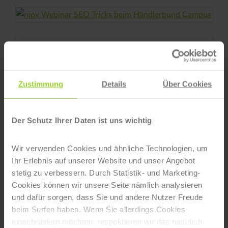
njoy Webinar SEO Tricks für Onlineshops beim
Händlerbund Campus
Zustimmung
Details
Über Cookies
11. Februar 2021
|
Kategorien:
Allgemein
,
Amazon
,
E-
Commerce
,
eBay
,
Online Marketing
,
SEO
|
Tags:
E-Commerce
,
Online Marketing
,
SEO
Der Schutz Ihrer Daten ist uns wichtig
Wir verwenden Cookies und ähnliche Technologien, um
Ihr Erlebnis auf unserer Website und unser Angebot
njoy auf dem Amazon Seller Day
stetig zu verbessern. Durch Statistik- und Marketing-
Cookies können wir unsere Seite nämlich analysieren
8. Oktober 2020
|
Kategorien:
Allgemein
,
Amazon
,
E-
und dafür sorgen, dass Sie und andere Nutzer Freude
Commerce
,
Online Marketing
|
Tags:
Amazon
,
E-Commerce
,
Online Marketing
beim Surfen haben. Wenn Sie allerdings Cookies
einschränken möchten, respektieren wir das natürlich