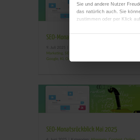
Sie und andere Nutzer Freud
das natürlich auch. Sie könn
zustimmen oder per Klick auf
SEO-Monatsrückblick Juni 2025
9. Juli 2025
|
Kategorien:
Allgemein
,
Content
,
Online
Marketing
,
SEO-Monatsrückblick
|
Tags:
Content
,
Google
,
KI
,
Online Marketing
,
SEO
SEO-Monatsrückblick Mai 2025
4. Juni 2025
|
Kategorien:
Allgemein
,
Content
,
Online