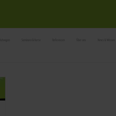
eistungen
Seminare & Kurse
Referenzen
Über uns
News & Wissen