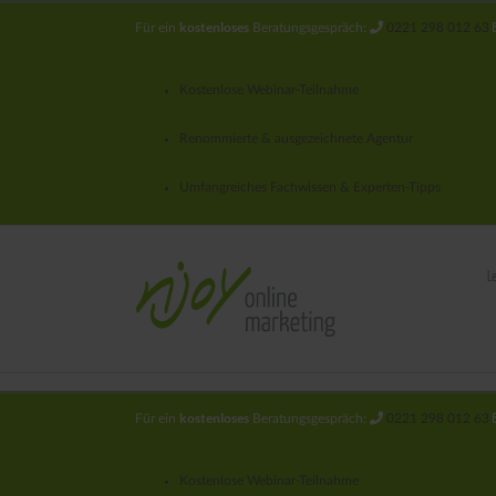
kostenloses
Für ein
Beratungsgespräch:
0221 298 012 63
Kostenlose Webinar-Teilnahme
Renommierte & ausgezeichnete Agentur
Umfangreiches Fachwissen & Experten-Tipps
L
kostenloses
Für ein
Beratungsgespräch:
0221 298 012 63
Kostenlose Webinar-Teilnahme