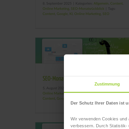
8. September 2025
|
Kategorien:
Allgemein
,
Content
,
Online Marketing
,
SEO-Monatsrückblick
|
Tags:
Content
,
Google
,
KI
,
Online Marketing
,
SEO
SEO-Monatsrückblick Juli 2025
Zustimmung
5. August 2025
|
Kategorien:
Allgemein
,
Content
,
Online Marketing
,
SEO-Monatsrückblick
|
Tags:
Content
,
Google
,
KI
,
Online Marketing
,
SEO
Der Schutz Ihrer Daten ist u
Wir verwenden Cookies und äh
verbessern. Durch Statistik-