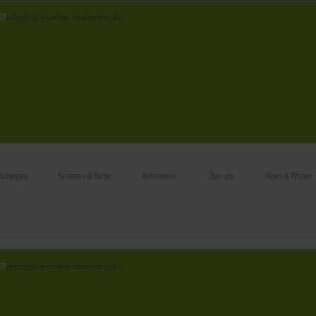
info@njoy‑online‑marketing.de
eistungen
Seminare & Kurse
Referenzen
Über uns
News & Wissen
info@njoy‑online‑marketing.de